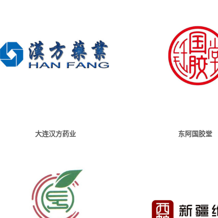
大连汉方药业
东阿国胶堂