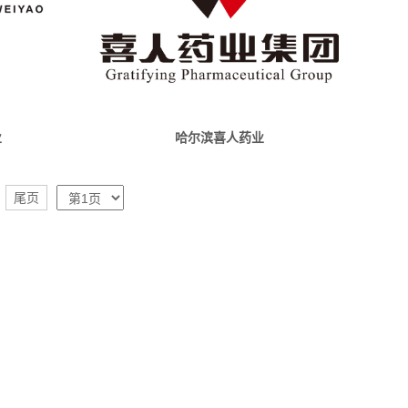
业
哈尔滨喜人药业
尾页