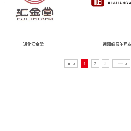
通化汇金堂
新疆维吾尔药
首页
1
2
3
下一页