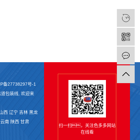
P备27738297号-1
后道包装线
, 欢迎来
山西
辽宁
吉林
黑龙
云南
陕西
甘肃
扫一扫，关注色多多网站
在线看