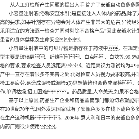
从人工灯检所产生问题的提出入手,简介了安瓿自动
色多多
小容量注射液(俗称安瓿水针)是直接注入人体内的药品,除
高的要求,如果针剂存在异物会对人体产生非常大的危害,异物经
采用适宜的方法逐一检查并同时剔除不合格产品”因此安瓿水针生
患者的身体健康及生命安全。
小容量注射液中的可见异物是指存在于药液中，在规定
型主要是玻璃屑、纤维、白点、白块等,99.
格的要求,要求检查人员远距离、近距离视力测试均为4.9或
产中一直存在着很多不完善之处:(I)对检查人员视力要求较高,并非人人都
检工易疲劳,易造成误检或漏检;(5)思想情绪也会造成漏检、
作,单调枯燥,招工困难。药品质量,人命关天,如果不
基于以上原因,药品生产企业和药品监管部门都迫切希望能研
在20世纪70年代,国外发达国家就有了安瓿色多多在线下载色多多网站在线
在生产这种机器。2006年,意大利和日本的安瓿色
内药厂则很少使用。