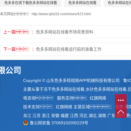
色多多在线下载色多多网站在线看
色多多网站在线看
色多多网站在
本文网址：
http://www.xjhd16.com/news/423.html
上一篇：
色多多网站在线看市场背景资料
下一篇：
色多多网站在线看运行前的准备工作
限公司
Copyright © 山东色多多短视频APP机械科技有限公司
鲁IC
主要从事于
冻干色多多网站在线看
,
水针色多多网站在线看
,
电咨询！
服务支持：
红旗网络
技术支持：
红旗网络
主营区域：
山东
河
龙江
江苏
浙江
安徽
福建
江西
河北
湖北
湖南
广东
四川
贵
鲁公网安备 37069102000229号