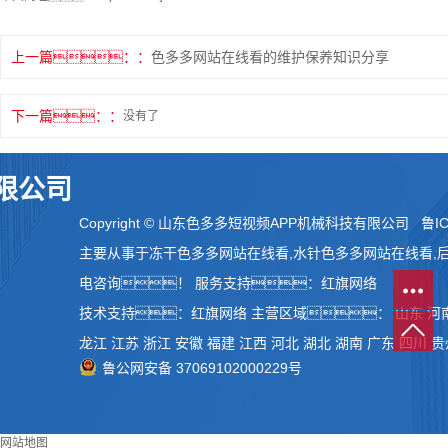
上一篇：
色多多网站在线看的维护保养知识分享
下一篇：
没有了
限公司
Copyright © 山东色多多短视频APP机械科技有限公司
鲁IC
主要从事于
冻干色多多网站在线看
,
水针色多多网站在线看
,
电咨询！
服务支持：
红旗网络
技术支持：
红旗网络
主营区域：
山东
河
龙江
江苏
浙江
安徽
福建
江西
河北
湖北
湖南
广东
四川
贵
鲁公网安备 37069102000229号
网站地图