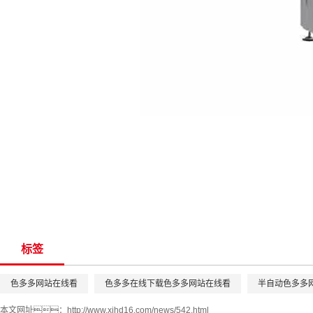
标签
色多多网站在线看
色多多在线下载色多多网站在线看
半自动色多多
本文网址：
http://www.xjhd16.com/news/542.html