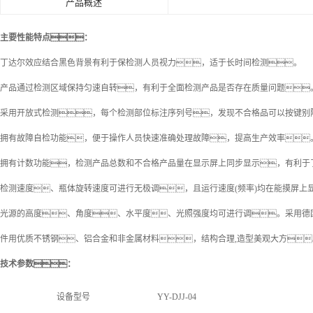
产品概述
主要性能特点：
丁达尔效应结合黑色背景有利于保检测人员视力，适于长时间检测。
产品通过检测区域保持匀速自转，有利于全面检测产品是否存在质量问题
采用开放式检测，每个检测部位标注序列号，发现不合格品可以按键
拥有故障自检功能，便于操作人员快速准确处理故障，提高生产效率
拥有计数功能，检测产品总数和不合格产品量在显示屏上同步显示，有利
检测速度、瓶体旋转速度可进行无极调，且运行速度(频率)均在能摸屏上
光源的高度、角度、水平度、光照强度均可进行调。采用德
件用优质不锈钢、铝合金和非金属材料，结构合理,造型美观大方
技术参数：
设备型号
YY-DJJ-04