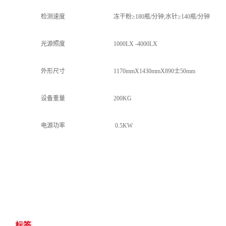
检测速度
冻干粉≥180瓶/分钟;水针≥140瓶/分钟
光源照度
1000LX -4000LX
外形尺寸
1170mmX1430mmX890士50mm
设备重量
200KG
电源功率
0.5KW
标签