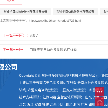
粉针半自动色多多网站在线看价格
粉针半自动色多多网站在线看
西
本文网址：
http://www.xjhd16.com/product/725.html
上一篇：
没有了
下一篇：
口服液半自动色多多网站在线看
限公司
Copyright © 山东色多多短视频APP机械科技有限公司
鲁IC
主要从事于
云南冻干色多多网站在线看
,
云南水针色多多网站
装线
, 欢迎来电咨询！
服务支持：
红旗网络
技术支持：
红旗网络
主营区域：
山东
河南
山西
江苏
浙江
安徽
福建
江西
河北
湖北
湖南
广东
四川
贵州
云